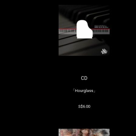
CD
「Hourglass」
S$6.00