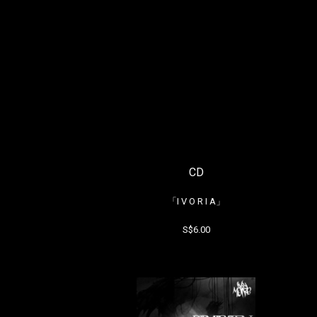
CD
「I V O R I A」
S$6.00