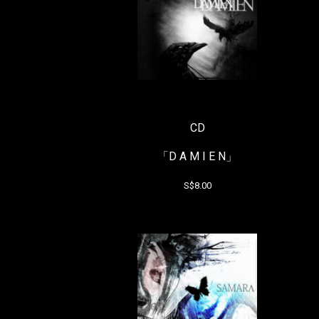
CD
「D A M I E N」
S$8.00