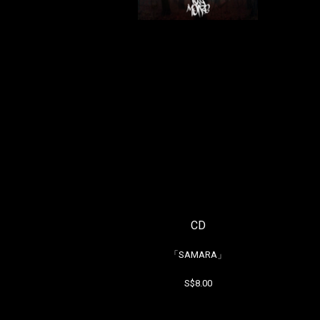
CD
「SAMARA」
S$8.00