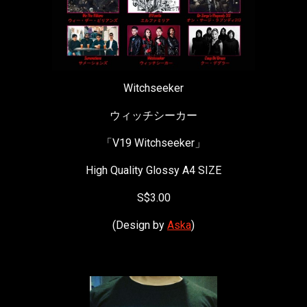
Witchseeker
ウィッチシーカー
「V19 Witchseeker」
High Quality Glossy A4 SIZE
S$3.00
(Design by 
Aska
)