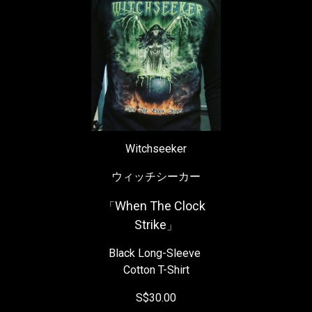
Witchseeker
ウィッチシーカー
When The Clock 
「
Strike
」
Black Long-Sleeve 
Cotton T-Shirt
S$30.00